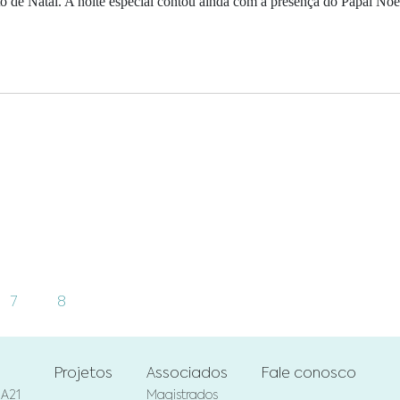
o de Natal. A noite especial contou ainda com a presença do Papai Noel
7
8
Projetos
Associados
Fale conosco
RA21
Magistrados