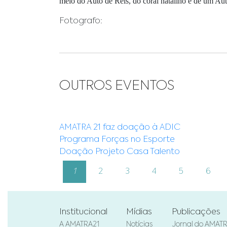
meio do Auto de Reis, do coral natalino e de um Aut
Fotografo:
OUTROS EVENTOS
AMATRA 21 faz doação à ADIC
Programa Forças no Esporte
Doação Projeto Casa Talento
1
2
3
4
5
6
Institucional
Mídias
Publicações
A AMATRA21
Notícias
Jornal do AMAT