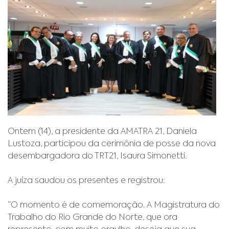
Ontem (14), a presidente da AMATRA 21, Daniela
Lustoza, participou da cerimônia de posse da nova
desembargadora do TRT21, Isaura Simonetti.
A juíza saudou os presentes e registrou:
“O momento é de comemoração. A Magistratura do
Trabalho do Rio Grande do Norte, que ora